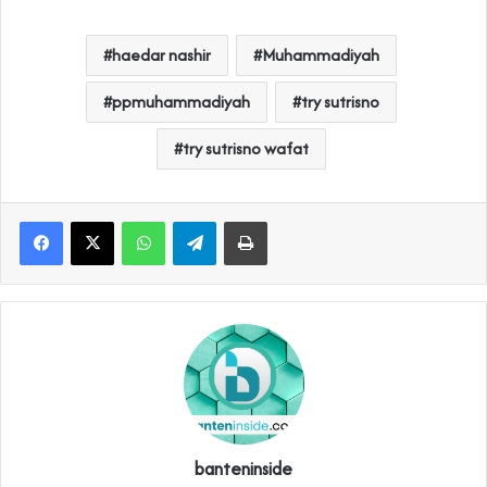
haedar nashir
Muhammadiyah
ppmuhammadiyah
try sutrisno
try sutrisno wafat
WhatsApp
Telegram
Print
banteninside