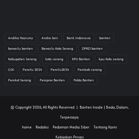
Andika Hazrumy
Andra Soni
Bank Indonesia
banten
bawaslu banten
Bawaslu Kota Serang
DPRD banten
Kabupaten Serang
kota serang
KPU Banten
kpu Kota serang
OJK
Pemilu 2024
Pemilu2024
Pemkab serang
Pemkot Serang
Pemprov Banten
Polda Banten
© Copyright 2026, All Rights Reserved |
Banten Inside
| Beda, Dalam,
Terpercaya.
home
Redaksi
Pedoman Media Siber
Tentang Kami
Kebijakan Privasi