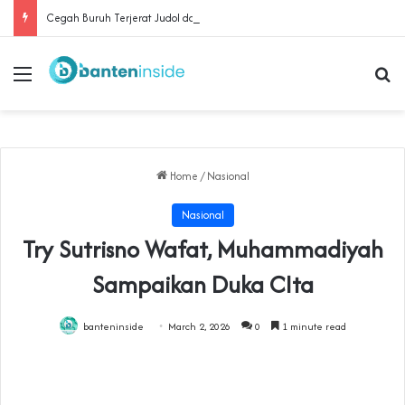
Cegah Buruh Terjerat Judol dan Pinjol, Polda Banten Gandeng SPSI Perkuat Literasi Digital
Menu
Se
Home
/
Nasional
Nasional
Try Sutrisno Wafat, Muhammadiyah
Sampaikan Duka CIta
banteninside
March 2, 2026
0
1 minute read