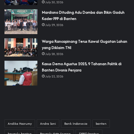
July 30, 2026
‎Mardiono Dituding Adu Domba dan Bikin Gaduh
Kader PPP di Banten
July 29, 2026
‎Warga Rancapinang Terus Kawal Gugatan Lahan
yang Diklaim TNI‎‎
July 28, 2026
‎Kasus Demo Agustus 2025, 9 Tahanan Politik di
Banten Divonis Penjara
July 22, 2026
Andika Hazrumy
Andra Soni
Bank Indonesia
banten
bawaslu banten
Bawaslu Kota Serang
DPRD banten