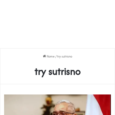
Home
/
try sutrisno
try sutrisno