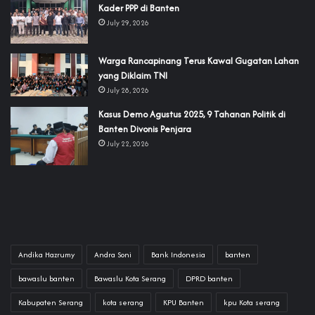
Kader PPP di Banten
July 29, 2026
‎Warga Rancapinang Terus Kawal Gugatan Lahan
yang Diklaim TNI‎‎
July 28, 2026
‎Kasus Demo Agustus 2025, 9 Tahanan Politik di
Banten Divonis Penjara
July 22, 2026
Andika Hazrumy
Andra Soni
Bank Indonesia
banten
bawaslu banten
Bawaslu Kota Serang
DPRD banten
Kabupaten Serang
kota serang
KPU Banten
kpu Kota serang