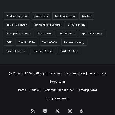
Andika Hazrumy
Andra Soni
Bank Indonesia
banten
bawaslu banten
Bawaslu Kota Serang
DPRD banten
Kabupaten Serang
kota serang
KPU Banten
kpu Kota serang
OJK
Pemilu 2024
Pemilu2024
Pemkab serang
Pemkot Serang
Pemprov Banten
Polda Banten
© Copyright 2026, All Rights Reserved |
Banten Inside
| Beda, Dalam,
Terpercaya.
home
Redaksi
Pedoman Media Siber
Tentang Kami
Kebijakan Privasi
RSS
Facebook
X
Instagram
WhatsApp