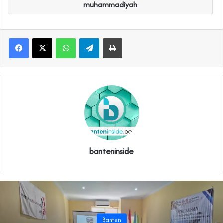
muhammadiyah
WhatsApp
Telegram
Print
banteninside
Banten