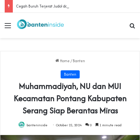
Cegah Buruh Terjerat Judol dan Pinjol, Polda Banten Gandeng SPSI Perkuat Literasi Digital
Menu
Se
Home
/
Banten
Banten
Muhammadiyah, NU dan MUI
Kecamatan Pontang Kabupaten
Serang Siap Berantas Miras
banteninside
October 21, 2024
0
1 minute read