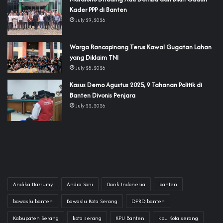
Kader PPP di Banten
July 29, 2026
‎Warga Rancapinang Terus Kawal Gugatan Lahan
yang Diklaim TNI‎‎
July 28, 2026
‎Kasus Demo Agustus 2025, 9 Tahanan Politik di
Banten Divonis Penjara
July 22, 2026
Andika Hazrumy
Andra Soni
Bank Indonesia
banten
bawaslu banten
Bawaslu Kota Serang
DPRD banten
Kabupaten Serang
kota serang
KPU Banten
kpu Kota serang