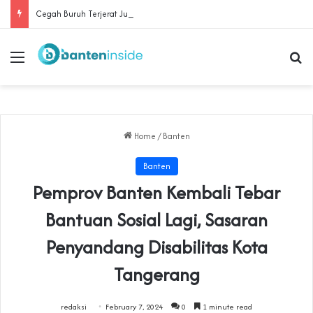
Cegah Buruh Terjerat Judol dan Pinjol, Polda Banten Gandeng SPSI Perkuat Literasi Digital
Menu
Se
Home
/
Banten
Banten
Pemprov Banten Kembali Tebar
Bantuan Sosial Lagi, Sasaran
Penyandang Disabilitas Kota
Tangerang
redaksi
February 7, 2024
0
1 minute read