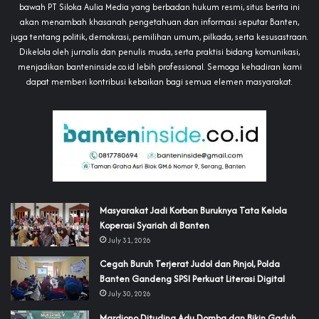
bawah PT Siloka Aulia Media yang berbadan hukum resmi, situs berita ini
akan menambah khasanah pengetahuan dan informasi seputar Banten,
juga tentang politik, demokrasi, pemilihan umum, pilkada, serta kesusastraan.
Dikelola oleh jurnalis dan penulis muda, serta praktisi bidang komunikasi,
menjadikan banteninside.co.id lebih professional. Semoga kehadiran kami
dapat memberi kontribusi kebaikan bagi semua elemen masyarakat.
‎Masyarakat Jadi Korban Buruknya Tata Kelola
Koperasi Syariah di Banten
July 31, 2026
Cegah Buruh Terjerat Judol dan Pinjol, Polda
Banten Gandeng SPSI Perkuat Literasi Digital
July 30, 2026
‎Mardiono Dituding Adu Domba dan Bikin Gaduh