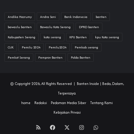
Andika Hazrumy
Andra Soni
Bank Indonesia
banten
bawaslu banten
Bawaslu Kota Serang
DPRD banten
Kabupaten Serang
kota serang
KPU Banten
kpu Kota serang
OJK
Pemilu 2024
Pemilu2024
Pemkab serang
Pemkot Serang
Pemprov Banten
Polda Banten
© Copyright 2026, All Rights Reserved |
Banten Inside
| Beda, Dalam,
Terpercaya.
home
Redaksi
Pedoman Media Siber
Tentang Kami
Kebijakan Privasi
RSS
Facebook
X
Instagram
WhatsApp