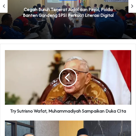
at Judol dan Pinjol, Polda
‎Mardiono Dituding
I Perkuat Literasi Digital
Kader 
Try Sutrisno Wafat, Muhammadiyah Sampaikan Duka CIta