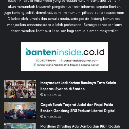
bawah PT Siloka Aulia Media yang berbadan hukum resmi, situs berita ini
akan menambah khasanah pengetahuan dan informasi seputar Banten,
juga tentang politik, demokrasi, pemilihan umum, pilkada, serta kesusastraan.
Dikelola oleh jurnalis dan penulis muda, serta praktisi bidang komunikasi,
menjadikan banteninside.co.id lebih professional. Semoga kehadiran kami
dapat memberi kontribusi kebaikan bagi semua elemen masyarakat.
‎Masyarakat Jadi Korban Buruknya Tata Kelola
Koperasi Syariah di Banten
July 31, 2026
Cegah Buruh Terjerat Judol dan Pinjol, Polda
Banten Gandeng SPSI Perkuat Literasi Digital
July 30, 2026
‎Mardiono Dituding Adu Domba dan Bikin Gaduh