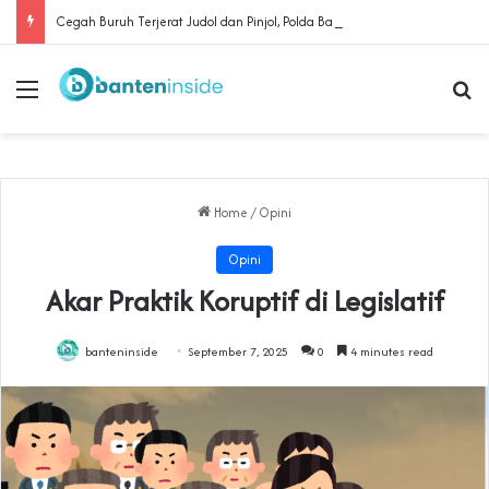
Cegah Buruh Terjerat Judol dan Pinjol, Polda Banten Gandeng SPSI Perkuat Literasi Digital
Menu
Se
Home
/
Opini
Opini
Akar Praktik Koruptif di Legislatif
banteninside
September 7, 2025
0
4 minutes read