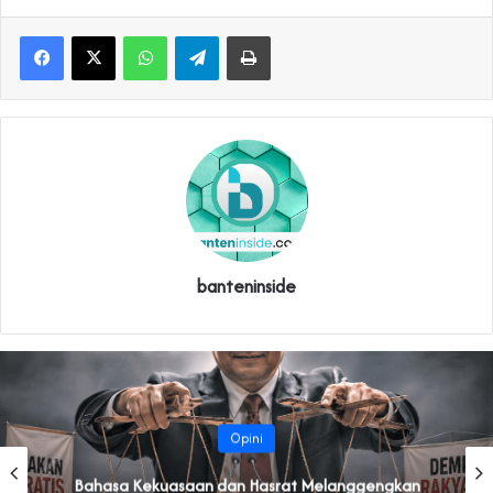
WhatsApp
Telegram
Print
banteninside
Opini
Bahasa Kekuasaan dan Hasrat Melanggengkan