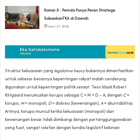
Komisi X : Pemda Punya Peran Strategis
SukseskanTKA di Daerah
April 17, 2026
Struktur kekuasaan yang
legislative heavy
bukannya dimanfaatkan
untuk sebesar-besarnya kepentingan rakyat malah cenderung
digunakan untuk kepentingan politik sesaat. Teori klasik Robert
Klitgaard merumuskan korupsi sebagai C = M + D – A, dengan
C
=
korupsi,
M
= monopoli,
D
= diskresi (kewenangan),
A
= akuntabilitas.
Artinya, korupsi muncul ketika kekuasaan (monopoli) dan
kewenangan besar tidak diimbangi dengan pertanggungjawaban
yang fuat, sangat relefan dengan kondisi legislatif kekinian.