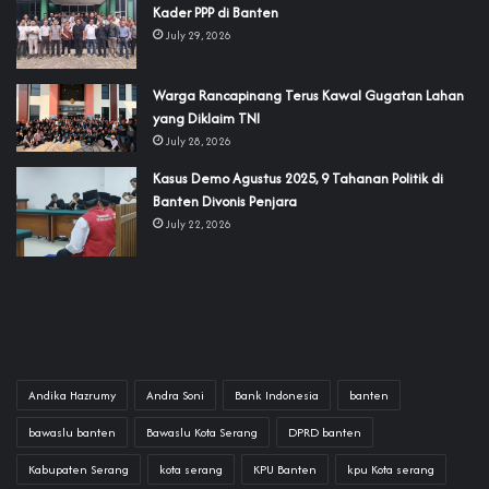
Kader PPP di Banten
July 29, 2026
‎Warga Rancapinang Terus Kawal Gugatan Lahan
yang Diklaim TNI‎‎
July 28, 2026
‎Kasus Demo Agustus 2025, 9 Tahanan Politik di
Banten Divonis Penjara
July 22, 2026
Andika Hazrumy
Andra Soni
Bank Indonesia
banten
bawaslu banten
Bawaslu Kota Serang
DPRD banten
Kabupaten Serang
kota serang
KPU Banten
kpu Kota serang