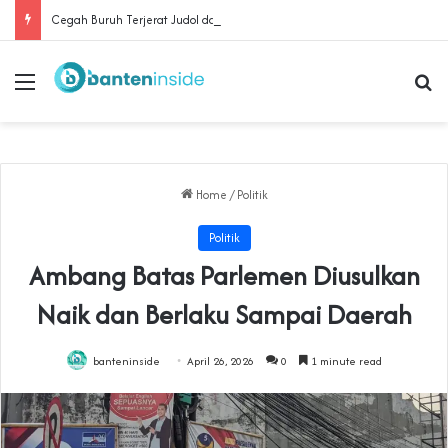
Cegah Buruh Terjerat Judol dan Pinjol, Polda Banten Gandeng SPSI Perkuat Literasi Digital
Menu
Se
Home
/
Politik
Politik
Ambang Batas Parlemen Diusulkan
Naik dan Berlaku Sampai Daerah
banteninside
April 26, 2026
0
1 minute read