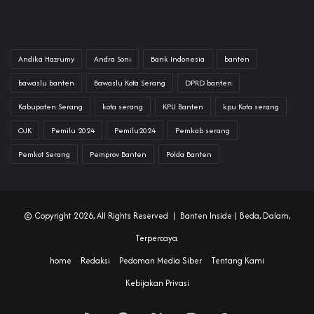
Andika Hazrumy
Andra Soni
Bank Indonesia
banten
bawaslu banten
Bawaslu Kota Serang
DPRD banten
Kabupaten Serang
kota serang
KPU Banten
kpu Kota serang
OJK
Pemilu 2024
Pemilu2024
Pemkab serang
Pemkot Serang
Pemprov Banten
Polda Banten
© Copyright 2026, All Rights Reserved |
Banten Inside
| Beda, Dalam,
Terpercaya.
home
Redaksi
Pedoman Media Siber
Tentang Kami
Kebijakan Privasi