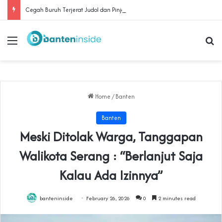
Cegah Buruh Terjerat Judol dan Pinjol, Polda Banten Gandeng SPSI Perkuat Literasi Digital
Menu
Se
Home
/
Banten
Banten
Meski Ditolak Warga, Tanggapan
Walikota Serang : “Berlanjut Saja
Kalau Ada Izinnya”
banteninside
February 26, 2026
0
2 minutes read