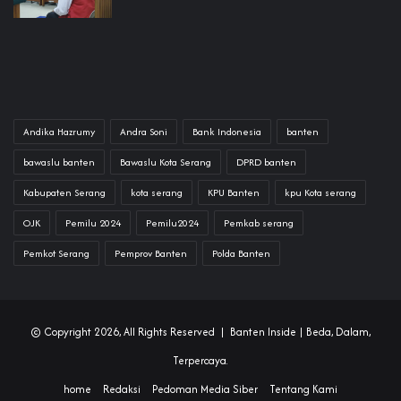
Andika Hazrumy
Andra Soni
Bank Indonesia
banten
bawaslu banten
Bawaslu Kota Serang
DPRD banten
Kabupaten Serang
kota serang
KPU Banten
kpu Kota serang
OJK
Pemilu 2024
Pemilu2024
Pemkab serang
Pemkot Serang
Pemprov Banten
Polda Banten
© Copyright 2026, All Rights Reserved |
Banten Inside
| Beda, Dalam,
Terpercaya.
home
Redaksi
Pedoman Media Siber
Tentang Kami