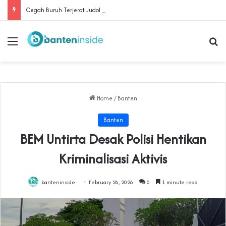
Cegah Buruh Terjerat Judol dan Pinjol, Polda Banten Gandeng SPSI Perkuat Literasi Digital
Menu
Se
Home
/
Banten
Banten
BEM Untirta Desak Polisi Hentikan
Kriminalisasi Aktivis
banteninside
February 26, 2026
0
1 minute read