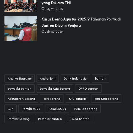
yang Diklaim TNI‎‎
July 28, 2026
‎Kasus Demo Agustus 2025, 9 Tahanan Politik di
Banten Divonis Penjara
July 22, 2026
Andika Hazrumy
Andra Soni
Bank Indonesia
banten
bawaslu banten
Bawaslu Kota Serang
DPRD banten
Kabupaten Serang
kota serang
KPU Banten
kpu Kota serang
OJK
Pemilu 2024
Pemilu2024
Pemkab serang
Pemkot Serang
Pemprov Banten
Polda Banten