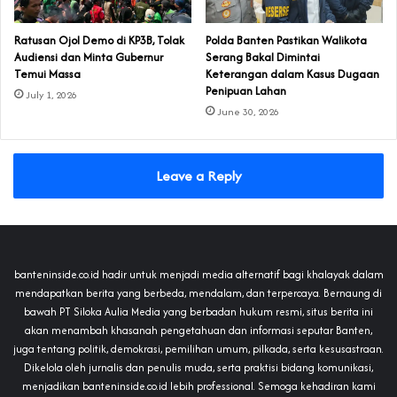
‎Ratusan Ojol Demo di KP3B, Tolak
Polda Banten Pastikan Walikota
Audiensi dan Minta Gubernur
Serang Bakal Dimintai
Temui Massa
Keterangan dalam Kasus Dugaan
Penipuan Lahan
July 1, 2026
June 30, 2026
Leave a Reply
banteninside.co.id hadir untuk menjadi media alternatif bagi khalayak dalam
mendapatkan berita yang berbeda, mendalam, dan terpercaya. Bernaung di
bawah PT Siloka Aulia Media yang berbadan hukum resmi, situs berita ini
akan menambah khasanah pengetahuan dan informasi seputar Banten,
juga tentang politik, demokrasi, pemilihan umum, pilkada, serta kesusastraan.
Dikelola oleh jurnalis dan penulis muda, serta praktisi bidang komunikasi,
menjadikan banteninside.co.id lebih professional. Semoga kehadiran kami