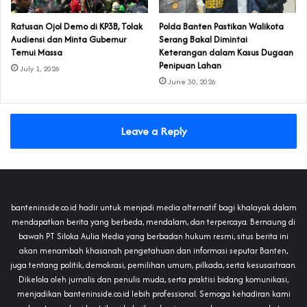
‎Ratusan Ojol Demo di KP3B, Tolak
Polda Banten Pastikan Walikota
Audiensi dan Minta Gubernur
Serang Bakal Dimintai
Temui Massa
Keterangan dalam Kasus Dugaan
Penipuan Lahan
July 1, 2026
June 30, 2026
Leave a Reply
banteninside.co.id hadir untuk menjadi media alternatif bagi khalayak dalam
mendapatkan berita yang berbeda, mendalam, dan terpercaya. Bernaung di
bawah PT Siloka Aulia Media yang berbadan hukum resmi, situs berita ini
akan menambah khasanah pengetahuan dan informasi seputar Banten,
juga tentang politik, demokrasi, pemilihan umum, pilkada, serta kesusastraan.
Dikelola oleh jurnalis dan penulis muda, serta praktisi bidang komunikasi,
menjadikan banteninside.co.id lebih professional. Semoga kehadiran kami