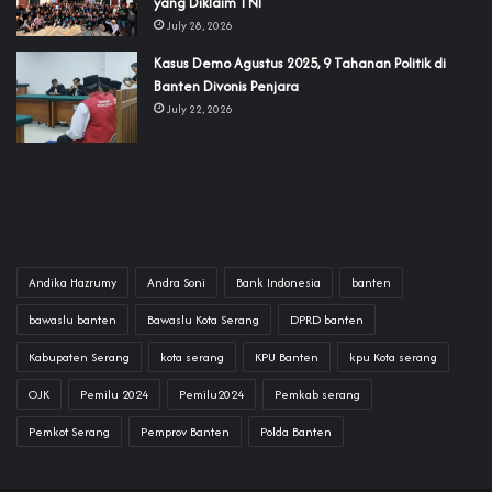
yang Diklaim TNI‎‎
July 28, 2026
‎Kasus Demo Agustus 2025, 9 Tahanan Politik di
Banten Divonis Penjara
July 22, 2026
Andika Hazrumy
Andra Soni
Bank Indonesia
banten
bawaslu banten
Bawaslu Kota Serang
DPRD banten
Kabupaten Serang
kota serang
KPU Banten
kpu Kota serang
OJK
Pemilu 2024
Pemilu2024
Pemkab serang
Pemkot Serang
Pemprov Banten
Polda Banten