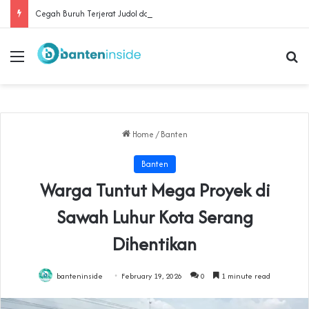
Cegah Buruh Terjerat Judol dan Pinjol, Polda Banten Gandeng SPSI Perkuat Literasi Digital
Menu
Se
Home
/
Banten
Banten
Warga Tuntut Mega Proyek di
Sawah Luhur Kota Serang
Dihentikan
banteninside
February 19, 2026
0
1 minute read