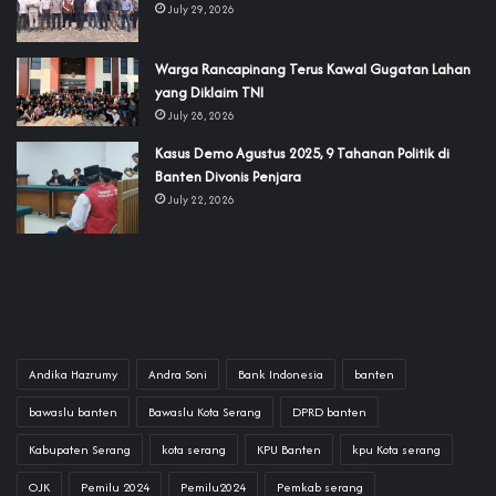
July 29, 2026
‎Warga Rancapinang Terus Kawal Gugatan Lahan
yang Diklaim TNI‎‎
July 28, 2026
‎Kasus Demo Agustus 2025, 9 Tahanan Politik di
Banten Divonis Penjara
July 22, 2026
Andika Hazrumy
Andra Soni
Bank Indonesia
banten
bawaslu banten
Bawaslu Kota Serang
DPRD banten
Kabupaten Serang
kota serang
KPU Banten
kpu Kota serang
OJK
Pemilu 2024
Pemilu2024
Pemkab serang