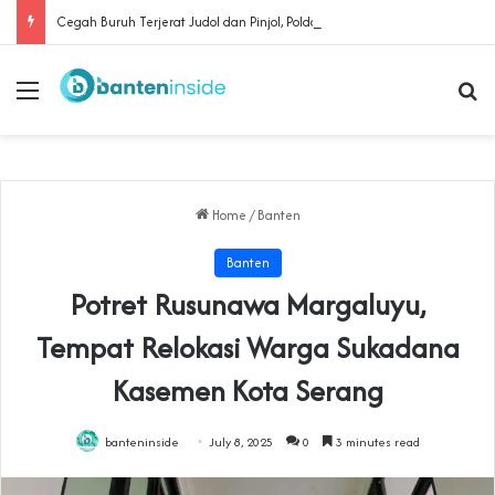
Cegah Buruh Terjerat Judol dan Pinjol, Polda Banten Gandeng SPSI Perkuat Literasi Digital
Menu
Se
Home
/
Banten
Banten
Potret Rusunawa Margaluyu,
Tempat Relokasi Warga Sukadana
Kasemen Kota Serang
banteninside
July 8, 2025
0
3 minutes read