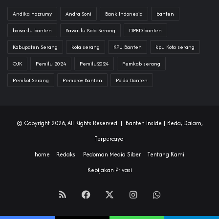
Andika Hazrumy
Andra Soni
Bank Indonesia
banten
bawaslu banten
Bawaslu Kota Serang
DPRD banten
Kabupaten Serang
kota serang
KPU Banten
kpu Kota serang
OJK
Pemilu 2024
Pemilu2024
Pemkab serang
Pemkot Serang
Pemprov Banten
Polda Banten
© Copyright 2026, All Rights Reserved |
Banten Inside
| Beda, Dalam,
Terpercaya.
home
Redaksi
Pedoman Media Siber
Tentang Kami
Kebijakan Privasi
RSS
Facebook
X
Instagram
WhatsApp