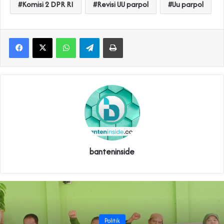
Komisi 2 DPR RI
Revisi UU parpol
Uu parpol
WhatsApp
Telegram
Print
banteninside
Politik