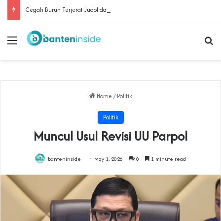
Cegah Buruh Terjerat Judol dan Pinjol, Polda Banten Gandeng SPSI Perkuat Literasi Digital
Menu
Se
Home
/
Politik
Politik
Muncul Usul Revisi UU Parpol
banteninside
May 1, 2026
0
1 minute read