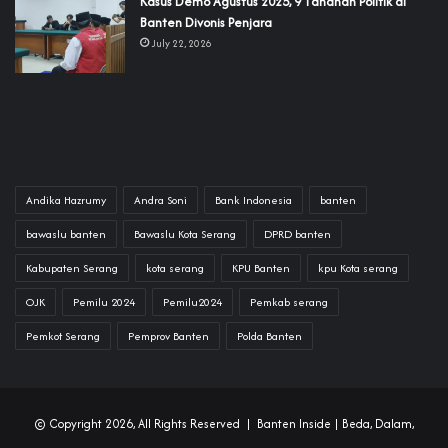
‎Kasus Demo Agustus 2025, 9 Tahanan Politik di
Banten Divonis Penjara
July 22, 2026
Andika Hazrumy
Andra Soni
Bank Indonesia
banten
bawaslu banten
Bawaslu Kota Serang
DPRD banten
Kabupaten Serang
kota serang
KPU Banten
kpu Kota serang
OJK
Pemilu 2024
Pemilu2024
Pemkab serang
Pemkot Serang
Pemprov Banten
Polda Banten
© Copyright 2026, All Rights Reserved |
Banten Inside
| Beda, Dalam,