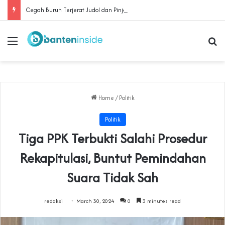
Cegah Buruh Terjerat Judol dan Pinjol, Polda Banten Gandeng SPSI Perkuat Literasi Digital
Menu
Se
Home
/
Politik
Politik
Tiga PPK Terbukti Salahi Prosedur
Rekapitulasi, Buntut Pemindahan
Suara Tidak Sah
redaksi
March 30, 2024
0
3 minutes read