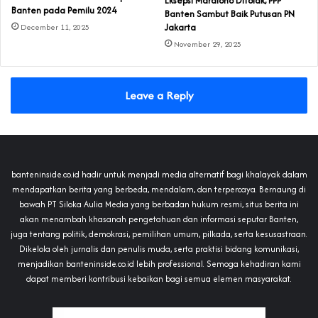
Eksepsi Mardiono Ditolak, PPP
Banten pada Pemilu 2024
Banten Sambut Baik Putusan PN
Jakarta
December 11, 2025
November 29, 2025
Leave a Reply
banteninside.co.id hadir untuk menjadi media alternatif bagi khalayak dalam
mendapatkan berita yang berbeda, mendalam, dan terpercaya. Bernaung di
bawah PT Siloka Aulia Media yang berbadan hukum resmi, situs berita ini
akan menambah khasanah pengetahuan dan informasi seputar Banten,
juga tentang politik, demokrasi, pemilihan umum, pilkada, serta kesusastraan.
Dikelola oleh jurnalis dan penulis muda, serta praktisi bidang komunikasi,
menjadikan banteninside.co.id lebih professional. Semoga kehadiran kami
dapat memberi kontribusi kebaikan bagi semua elemen masyarakat.