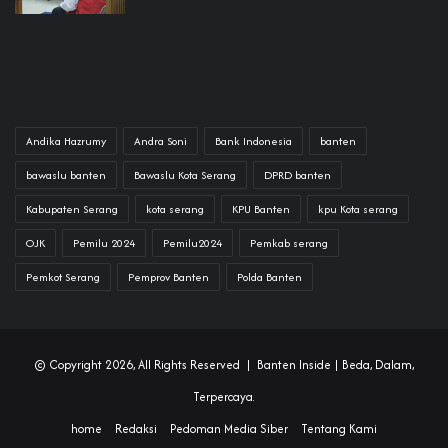
Andika Hazrumy
Andra Soni
Bank Indonesia
banten
bawaslu banten
Bawaslu Kota Serang
DPRD banten
Kabupaten Serang
kota serang
KPU Banten
kpu Kota serang
OJK
Pemilu 2024
Pemilu2024
Pemkab serang
Pemkot Serang
Pemprov Banten
Polda Banten
© Copyright 2026, All Rights Reserved |
Banten Inside
| Beda, Dalam,
Terpercaya.
home
Redaksi
Pedoman Media Siber
Tentang Kami