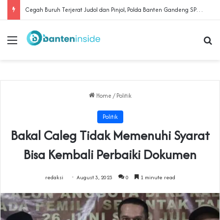
Cegah Buruh Terjerat Judol dan Pinjol, Polda Banten Gandeng SPSI Perkuat Literasi Digital
Menu
Se
Home
/
Politik
Politik
Bakal Caleg Tidak Memenuhi Syarat
Bisa Kembali Perbaiki Dokumen
redaksi
August 3, 2023
0
1 minute read