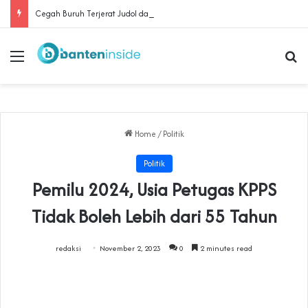
Cegah Buruh Terjerat Judol dan Pinjol, Polda Banten Gandeng SPSI Perkuat Literasi Digital
Menu
Se
Home
/
Politik
Politik
Pemilu 2024, Usia Petugas KPPS
Tidak Boleh Lebih dari 55 Tahun
redaksi
November 2, 2023
0
2 minutes read