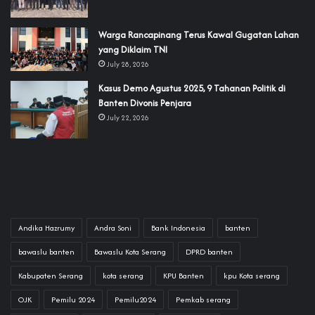
‎Warga Rancapinang Terus Kawal Gugatan Lahan
yang Diklaim TNI‎‎
July 28, 2026
‎Kasus Demo Agustus 2025, 9 Tahanan Politik di
Banten Divonis Penjara
July 22, 2026
Andika Hazrumy
Andra Soni
Bank Indonesia
banten
bawaslu banten
Bawaslu Kota Serang
DPRD banten
Kabupaten Serang
kota serang
KPU Banten
kpu Kota serang
OJK
Pemilu 2024
Pemilu2024
Pemkab serang