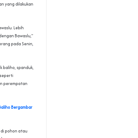
ban yang dilakukan
waslu. Lebih
 dengan Bawaslu,”
erang pada Senin,
 baliho, spanduk,
seperti
an perempatan
Baliho Bergambar
 di pohon atau