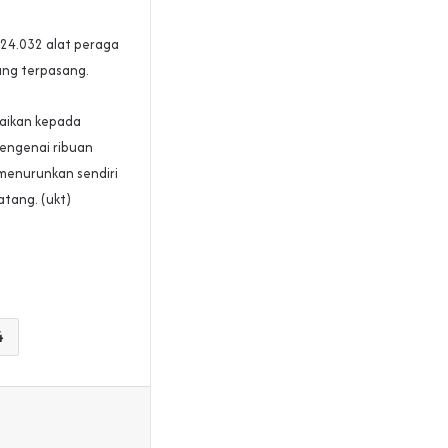
24.032 alat peraga
ng terpasang.
aikan kepada
mengenai ribuan
 menurunkan sendiri
tang. (ukt)
4