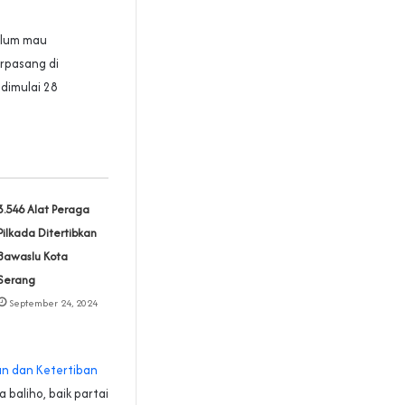
elum mau
rpasang di
dimulai 28
3.546 Alat Peraga
Pilkada Ditertibkan
Bawaslu Kota
Serang
September 24, 2024
n dan Ketertiban
baliho, baik partai