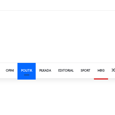
dol dan Pinjol, Polda Banten Gandeng SPSI Perkuat Literasi Digital
OPINI
POLITIK
PILKADA
EDITORIAL
SPORT
MBG