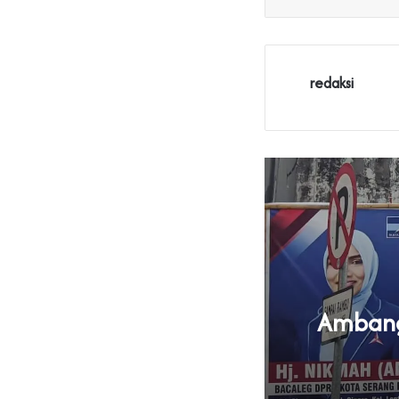
redaksi
Ambang 
U Parpol