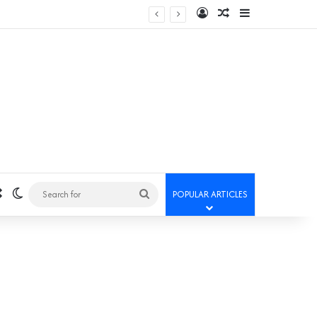
Log In
Random Article
Sidebar
Random Article
Switch skin
Search
POPULAR ARTICLES
for