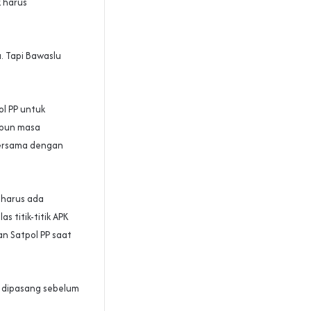
k harus
. Tapi Bawaslu
l PP untuk
ipun masa
bersama dengan
 harus ada
 titik-titik APK
an Satpol PP saat
g dipasang sebelum