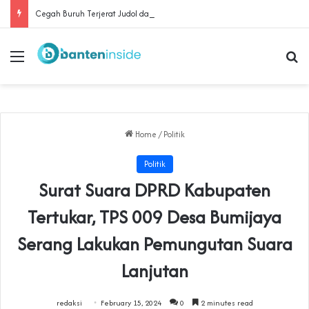
Cegah Buruh Terjerat Judol dan Pinjol, Polda Banten Gandeng SPSI Perkuat Literasi Digital
Menu
Se
Home
/
Politik
Politik
Surat Suara DPRD Kabupaten
Tertukar, TPS 009 Desa Bumijaya
Serang Lakukan Pemungutan Suara
Lanjutan
redaksi
February 15, 2024
0
2 minutes read