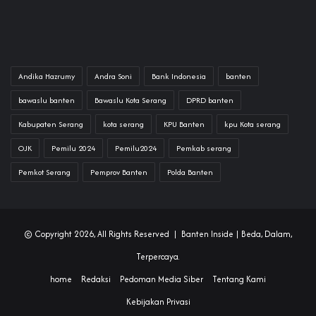
Andika Hazrumy
Andra Soni
Bank Indonesia
banten
bawaslu banten
Bawaslu Kota Serang
DPRD banten
Kabupaten Serang
kota serang
KPU Banten
kpu Kota serang
OJK
Pemilu 2024
Pemilu2024
Pemkab serang
Pemkot Serang
Pemprov Banten
Polda Banten
© Copyright 2026, All Rights Reserved |
Banten Inside
| Beda, Dalam,
Terpercaya.
home
Redaksi
Pedoman Media Siber
Tentang Kami
Kebijakan Privasi